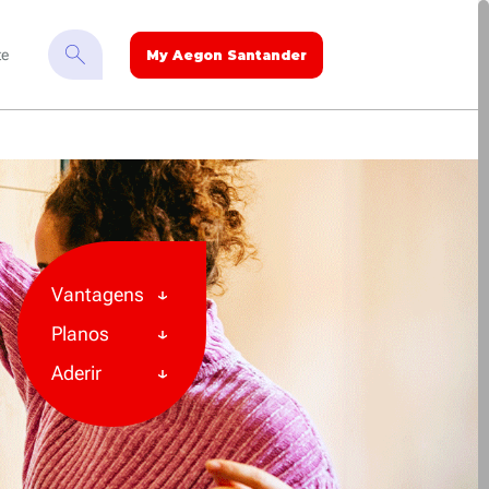
te
My Aegon Santander
Vantagens
Planos
Aderir