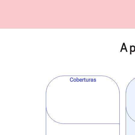
A p
Coberturas