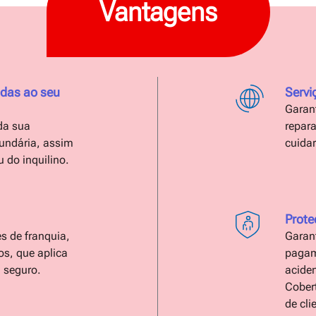
Vantagens
das ao seu
Servi
Garant
 da sua
repar
undária, assim
cuida
 do inquilino.
Prote
es de franquia,
Garant
s, que aplica
pagam
 seguro.
aciden
Cobert
de cli