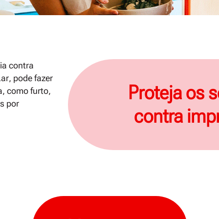
ia contra
Lar
, pode fazer
Proteja os 
, como furto,
s por
contra impr